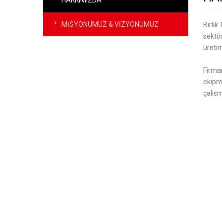
MİSYONUMUZ & VİZYONUMUZ
Birlik
sektör
üreti
Firmam
ekipma
çalism