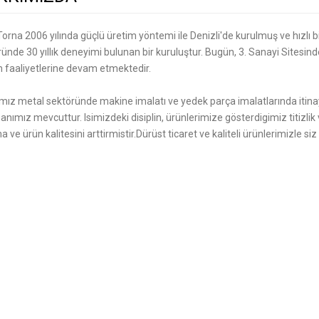
 Torna 2006 yılında güçlü üretim yöntemi ile Denizli'de kurulmuş ve hızlı 
ünde 30 yıllık deneyimi bulunan bir kuruluştur. Bugün, 3. Sanayi Sitesin
m faaliyetlerine devam etmektedir.
ız metal sektöründe makine imalatı ve yedek parça imalatlarında itinay
nımız mevcuttur. Isimizdeki disiplin, ürünlerimize gösterdigimiz titizl
a ve ürün kalitesini arttirmistir.Dürüst ticaret ve kaliteli ürünlerimizle si