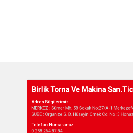
Birlik Torna Ve Makina San.Tic
Adres Bilgilerimiz
MERKEZ : Sümer Mh. 58 Sokak No:27/A-1 Merkezefe
ŞUBE : Organize S. B. Hüseyin Örnek Cd. No :3 Hona
Telefon Numaramız
0 258 264 87 84