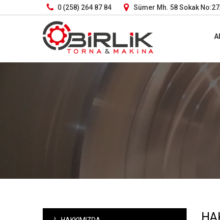
0 (258) 264 87 84
Sümer Mh. 58 Sokak No:27/
A
HA
HAKKIMIZDA