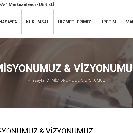
A-1 Merkezefendi / DENİZLİ
NASAYFA
KURUMSAL
HİZMETLERİMİZ
ÜRETİM
MA
MİSYONUMUZ & VİZYONUMU
Anasayfa
MİSYONUMUZ & VİZYONUMUZ
SYONUMUZ & VİZYONUMUZ