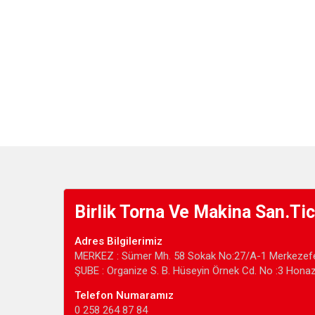
Birlik Torna Ve Makina San.Tic
Adres Bilgilerimiz
MERKEZ : Sümer Mh. 58 Sokak No:27/A-1 Merkezefe
ŞUBE : Organize S. B. Hüseyin Örnek Cd. No :3 Hona
Telefon Numaramız
0 258 264 87 84