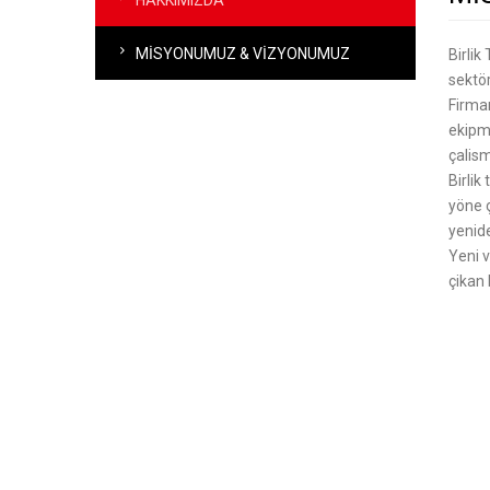
MİSYONUMUZ & VİZYONUMUZ
Birlik
sektör
Firmam
ekipma
çalism
Birlik
yöne ç
yenide
Yeni v
çikan 