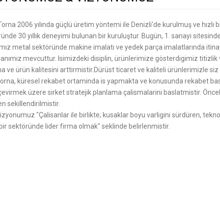
 Torna 2006 yılında güçlü üretim yöntemi ile Denizli'de kurulmuş ve hızlı 
ünde 30 yıllık deneyimi bulunan bir kuruluştur. Bugün, 1. sanayi sitesin
ız metal sektöründe makine imalatı ve yedek parça imalatlarında itinay
nımız mevcuttur. Isimizdeki disiplin, ürünlerimize gösterdigimiz titizl
a ve ürün kalitesini arttirmistir.Dürüst ticaret ve kaliteli ürünlerimizle s
 torna, küresel rekabet ortaminda is yapmakta ve konusunda rekabet baski
evirmek üzere sirket stratejik planlama çalismalarini baslatmistir. Öncel
n sekillendirilmistir.
izyonumuz "Çalisanlar ile birlikte; kusaklar boyu varligini sürdüren, tekno
bir sektöründe lider firma olmak" seklinde belirlenmistir.