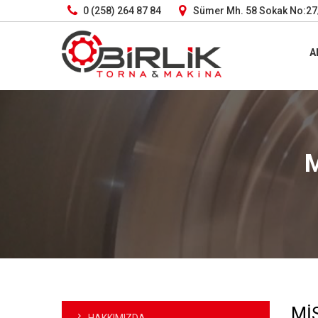
0 (258) 264 87 84
Sümer Mh. 58 Sokak No:27/
A
Mİ
HAKKIMIZDA