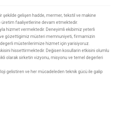
bir şekilde gelişen hadde, mermer, tekstil ve makine
de üretim faaliyetlerine devam etmektedir.
la hizmet vermektedir. Deneyimli ekibimiz yeterli
ik ve gözettigimiz müsteri memnuniyeti, firmamizin
iz degerli müsterilerimize hizmet için yarisiyoruz.
sini hissettirmektedir. Değisen kosullarin etkisini olumlu
ikli olarak sirketin vizyonu, misyonu ve temel degerleri
loji gelistiren ve her mücadeleden teknik gücü ile galip