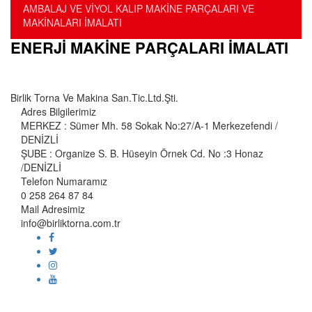
AMBALAJ VE VİYOL KALIP MAKİNE PARÇALARI VE
MAKİNALARI İMALATI
ENERJİ MAKİNE PARÇALARI İMALATI
Birlik Torna Ve Makina San.Tic.Ltd.Şti.
Adres Bilgilerimiz
MERKEZ : Sümer Mh. 58 Sokak No:27/A-1 Merkezefendi /
DENİZLİ
ŞUBE : Organize S. B. Hüseyin Örnek Cd. No :3 Honaz
/DENİZLİ
Telefon Numaramız
0 258 264 87 84
Mail Adresimiz
info@birliktorna.com.tr